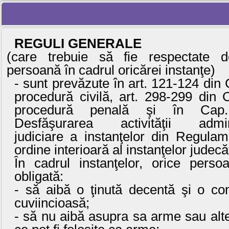
REGULI DE CONDUITĂ ÎN INSTA
REGULI GENERALE
(care trebuie să fie respectate d
persoană în cadrul oricărei instanţe)
- sunt prevăzute în art. 121-124 din
procedură civilă, art. 298-299 din 
procedură penală şi în Cap
Desfăşurarea activităţii admini
judiciare a instanţelor din Regulam
ordine interioară al instanţelor judecă
În cadrul instanţelor, orice perso
obligată:
- să aibă o ţinută decentă şi o co
cuviincioasă;
- să nu aibă asupra sa arme sau alt
ce pot fi folosite ca arme;