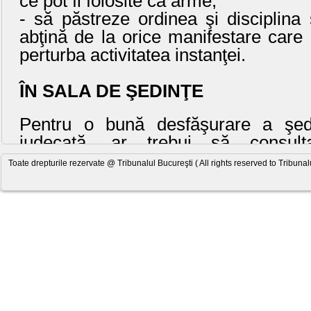
- să păstreze ordinea şi disciplina
abţină de la orice manifestare care
perturba activitatea instanţei.
ÎN SALA DE ŞEDINŢE
Pentru o bună desfăşurare a şed
judecată, ar trebui să consulta
dosarelor care se judecă în ziua re
Toate drepturile rezervate @ Tribunalul Bucureşti ( All rights reserved to Tribunal
listă afişată la intrarea sălii de şe
dreptul fiecărui dosar este trecut n
ordine sub care va fi strigat dosaru
termen.
Atenţie
Numărul de ordine sub care este t
listă dosarul se poate modifica la 