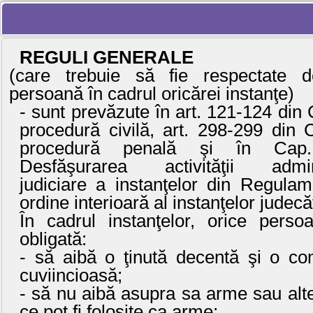
REGULI DE CONDUITĂ ÎN INSTA
REGULI GENERALE
(care trebuie să fie respectate d
persoană în cadrul oricărei instanţe)
- sunt prevăzute în art. 121-124 din
procedură civilă, art. 298-299 din 
procedură penală şi în Cap
Desfăşurarea activităţii admini
judiciare a instanţelor din Regulam
ordine interioară al instanţelor judecă
În cadrul instanţelor, orice perso
obligată:
- să aibă o ţinută decentă şi o co
cuviincioasă;
- să nu aibă asupra sa arme sau alt
ce pot fi folosite ca arme;