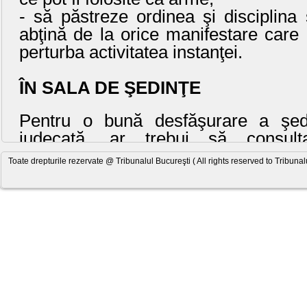
- să păstreze ordinea şi disciplina
abţină de la orice manifestare care
perturba activitatea instanţei.
ÎN SALA DE ŞEDINŢE
Pentru o bună desfăşurare a şed
judecată, ar trebui să consulta
dosarelor care se judecă în ziua re
Toate drepturile rezervate @ Tribunalul Bucureşti ( All rights reserved to Tribunal
listă afişată la intrarea sălii de şe
dreptul fiecărui dosar este trecut n
ordine sub care va fi strigat dosaru
termen.
Atenţie
Numărul de ordine sub care este t
listă dosarul se poate modifica la 